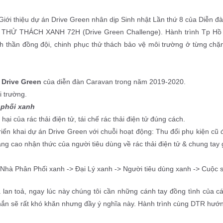
Giới thiệu dự án Drive Green nhân dịp Sinh nhật Lần thứ 8 của Diễn
ia THỬ THÁCH XANH 72H (Drive Green Challenge). Hành trình Tp Hồ 
nh thần đồng đội, chinh phục thử thách bảo vệ môi trường ở từng chặ
 
Drive Green
 của diễn đàn Caravan trong năm 2019-2020.
i trường.
 phối xanh
hại của rác thải điện tử, tái chế rác thải điện tử đúng cách.
iển khai dự án Drive Green với chuỗi hoạt động: Thu đổi phụ kiện cũ đ
 cao nhận thức của người tiêu dùng về rác thải điện tử & chung tay g
hà Phân Phối xanh -> Đại Lý xanh -> Người tiêu dùng xanh -> Cuộc 
an toả, ngay lúc này chúng tôi cần những cánh tay đồng tình của c
hắn sẽ rất khó khăn nhưng đầy ý nghĩa này. Hành trình cùng DTR hướ