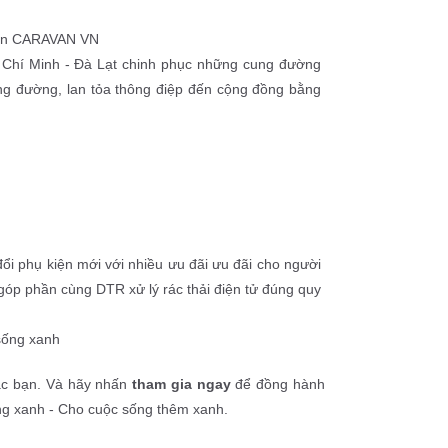
 đàn CARAVAN VN
Chí Minh - Đà Lạt chinh phục những cung đường 
ng đường, lan tỏa thông điệp đến cộng đồng bằng 
ổi phụ kiện mới với nhiều ưu đãi ưu đãi cho người 
óp phần cùng DTR xử lý rác thải điện tử đúng quy 
sống xanh
ác bạn. Và hãy nhấn 
tham gia ngay
 để đồng hành 
ng xanh - Cho cuộc sống thêm xanh.