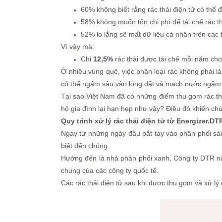
60% không biết rằng rác thải điện tử có thể 
58% không muốn tốn chi phí để tái chế rác th
52% lo lắng sẽ mất dữ liệu cá nhân trên các 
Vì vậy mà: 
Chỉ 
12,5%
 rác thải được tái chế mỗi năm cho
Ở nhiều vùng quê, việc phân loại rác không phải là
có thể ngấm sâu vào lòng đất và mạch nước ngầm,
Tại sao Việt Nam đã có những điểm thu gom rác thải
hộ gia đình lại hạn hẹp như vậy? Điều đó khiến chú
Quy trình xử lý rác thải điện tử từ Energizer.DT
Ngay từ những ngày đầu bắt tay vào phân phối sản
biệt đến chúng.
Hướng đến là nhà phân phối xanh, Công ty DTR nói 
chung của các công ty quốc tế.
Các rác thải điện tử sau khi được thu gom và xử lý 