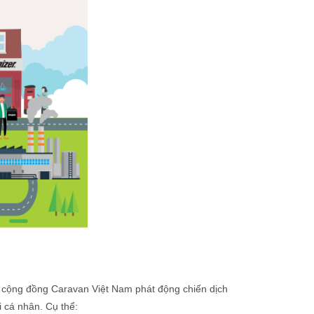
Với mong muốn mỗi sản phẩm điện tử không sử dụng đều được mang đi xử lý đúng cách và tái chế tối đa. chúng tôi cùng cộng đồng Caravan Việt Nam phát động chiến dịch 
 cá nhân. Cụ thể: 