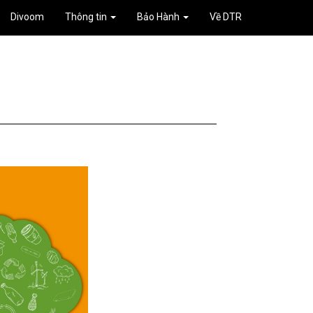
Divoom
Thông tin
Bảo Hành
Về DTR