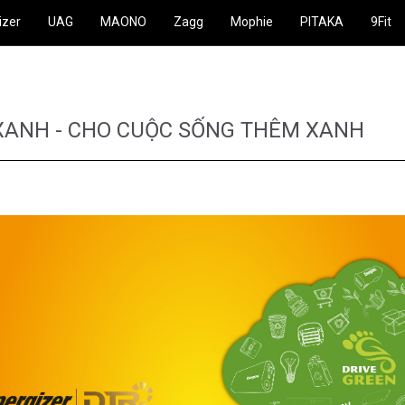
izer
UAG
MAONO
Zagg
Mophie
PITAKA
9Fit
XANH - CHO CUỘC SỐNG THÊM XANH