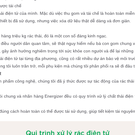
được tái chế
ải điện tử của mình. Mặc dù việc thu gom và tái chế là hoàn toàn miễn
thiết bị đã sử dụng, nhưng việc xóa dữ liệu thật dễ dàng và đơn giản.
 hàng triệu kg rác thải, đó là một con số đáng kinh ngạc. 
 điều người dân quan tâm, sẽ thật nguy hiểm nếu bà con gom chung và 
 gây ảnh hưởng nghiêm trọng tới sức khỏe con người và để lại những
 điện tử tại từng địa phương, cũng có rất nhiều dự án bảo vệ môi trư
ng tôi luôn trăn trở, mỗi phụ kiện mà chúng tôi phân phối ra sẽ đi đâu
R
 phẩm công nghệ, chúng tôi đã ý thức được sự tác động của rác thải
chung và nhãn hàng Energizer đều có quy trình xử lý chất thải điện t
đúng cách hoàn toàn có thể được tái sử dụng, giúp tiết kiệm tài nguyên